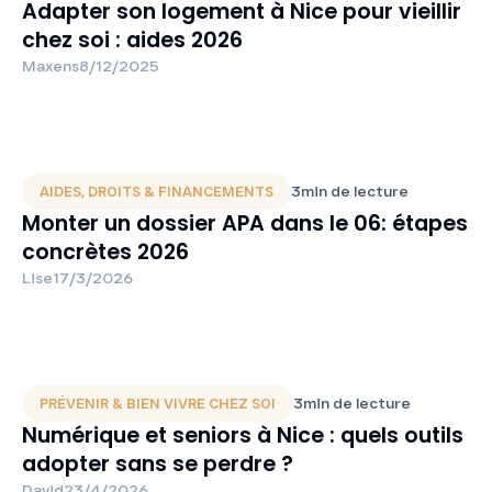
Adapter son logement à Nice pour vieillir
chez soi : aides 2026
Maxens
8/12/2025
3
min de lecture
AIDES, DROITS & FINANCEMENTS
Monter un dossier APA dans le 06: étapes
concrètes 2026
Lise
17/3/2026
3
min de lecture
PRÉVENIR & BIEN VIVRE CHEZ SOI
Numérique et seniors à Nice : quels outils
adopter sans se perdre ?
David
23/4/2026