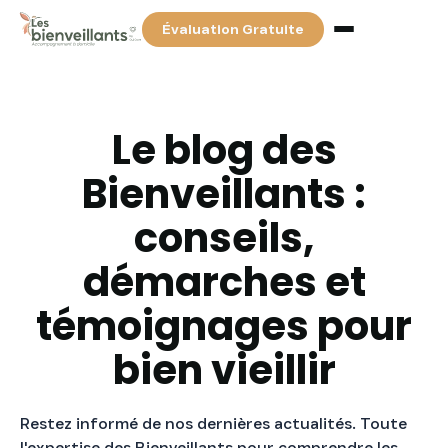
Évaluation Gratuite
Services
Le blog des
Bienveillants :
Tarifs & Financements
conseils,
Partenaires
démarches et
Blog
témoignages pour
bien vieillir
Contact
Restez informé de nos dernières actualités. Toute
Recherchez votre auxiliaire de vie
l'expertise des Bienveillants pour comprendre les