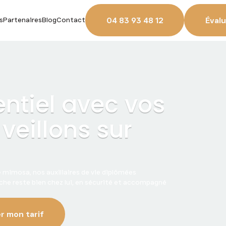
04 83 93 48 12
Évalu
s
Partenaires
Blog
Contact
entiel avec vos
veillons sur
de mimosa, nos auxiliaires de vie diplômées
oche reste bien chez lui, en sécurité et accompagné
r mon tarif