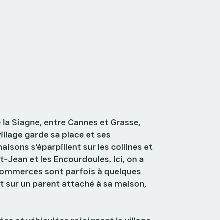
mas : une équipe qui connaît le
 collines
la Siagne, entre Cannes et Grasse,
illage garde sa place et ses
sons s'éparpillent sur les collines et
int-Jean et les Encourdoules. Ici, on a
 commerces sont parfois à quelques
t sur un parent attaché à sa maison,