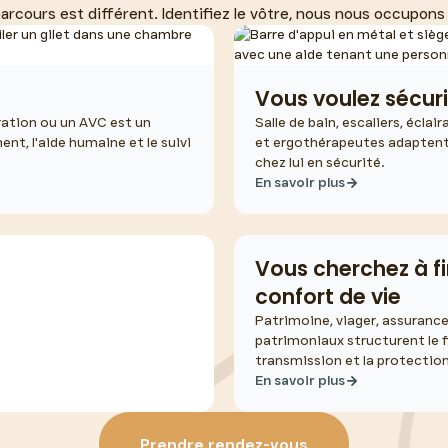
rcours est différent. Identifiez le vôtre, nous nous occupons
l
Vous voulez sécuri
ration ou un AVC est un
Salle de bain, escaliers, écla
t, l'aide humaine et le suivi
et ergothérapeutes adaptent
chez lui en sécurité.
En savoir plus
Vous cherchez à f
confort de vie
Patrimoine, viager, assurance-
patrimoniaux structurent le 
transmission et la protection
En savoir plus
à sortir et à vivre
Prendre rendez-vous