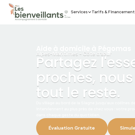
Services
Tarifs & Financement
Aide à domicile à
Pégomas
Alpes-Maritimes - Côte d'azur
Partagez l'ess
proches, nous 
tout le reste.
Du village au bord de la Siagne jusqu'aux collines 
interviennent au plus près de chez vous : votre pr
dans chaque geste du quotidien.
Évaluation Gratuite
Simule