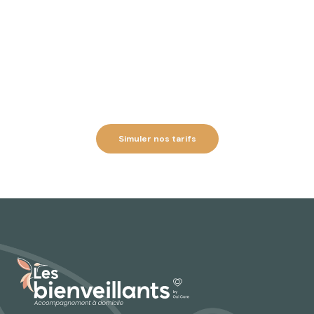
Vos Proches ?
Commencez par une évaluation gratuite à domicile.
Nos conseillers vous accompagnent pour définir la
solution parfaite.
Évaluation à domicile
Conseiller dédié
Devis personnalisé gratuit
Simuler nos tarifs