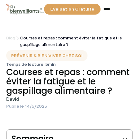
Évaluation Gratuite
Services
Blog
Courses et repas : comment éviter la fatigue et le
gaspillage alimentaire ?
Tarifs & Financements
PRÉVENIR & BIEN VIVRE CHEZ SOI
Temps de lecture :
5
min
Courses et repas : comment
Partenaires
éviter la fatigue et le
gaspillage alimentaire ?
Blog
David
Publié le
14/5/2025
Contact
Recherchez votre auxiliaire de vie
Sommaire