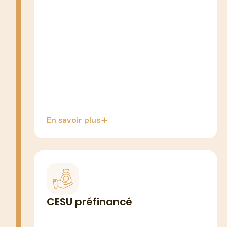
forfait ponctuel pour les affiliés
(compatible mandataire sous
conditions)
Les Bienveillants peuvent intervenir en
complément ou en relais post-ARDH
En savoir plus
SALARIÉS · AIDANTS QUI TRAVAILLENT
Votre employeur, CE ou mutuelle
CESU préfinancé
peut vous attribuer des CESU
préfinancés pour payer tout ou