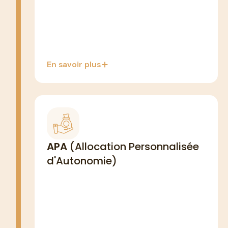
Cumulable avec APA, PCH, CARSAT
En savoir plus
+60 ANS · GIR 1 À 4
Aide principale pour les personnes
APA
(Allocation Personnalisée
âgées en perte d'autonomie.
d'Autonomie)
Finance directement vos heures
De 490€ à 2080,33€/mois selon votre
GIR et type mandataire ou prestataire
Sous condition de ressources (reste à
charge progressif)