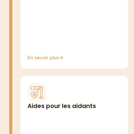
(base), choix entre complément AEEH
ou PCH
*L'AEEH est versée par la CAF sur
décision de laCDAPH (MDPH).
En savoir plus
AIDANTS FAMILIAUX
Dispositifs pour les aidants afin de
Aides pour les aidants
préserver leur emploi
Droit au répit (major. APA) jusqu'à
583,52 €/an