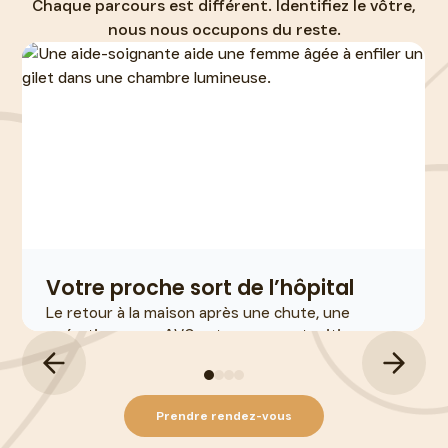
Chaque parcours est différent. Identifiez le vôtre,
nous nous occupons du reste.
Votre proche sort de l’hôpital
Le retour à la maison après une chute, une
opération ou un AVC est un moment critique.
Nous coordonnons l'équipement, l'aide humaine
et le suivi médical avant même le jour J.
Voir plus
En savoir plus
Prendre rendez-vous