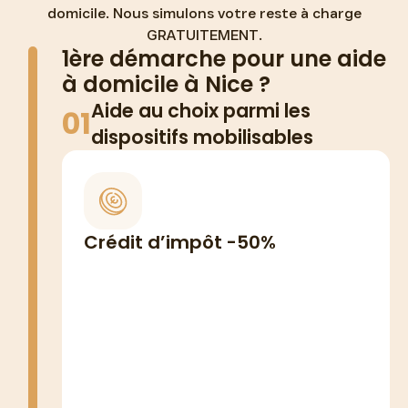
domicile. Nous simulons votre reste à charge
GRATUITEMENT.
1ère démarche pour une aide
à domicile à Nice ?
Aide au choix parmi les
01
dispositifs mobilisables
TOUS ÉLIGIBLES
Ne payez que la moitié de vos
Crédit d’impôt -50%
factures grâce à votre crédit
d’impôt
Plafond 12 000€/an (15 000€ si +65
ans ou handicap)
Avance immédiate URSSAF : vous ne
payez que le reste à charge à la 1ère
facture