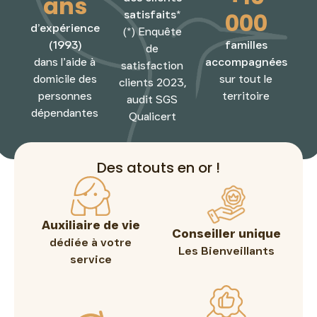
ans
000
satisfaits*
d’expérience
(*) Enquête
(1993)
familles
de
dans l’aide à
accompagnées
satisfaction
domicile des
sur tout le
clients 2023,
personnes
territoire
audit SGS
dépendantes
Qualicert
Des atouts en or !
Auxiliaire de vie
Conseiller unique
dédiée à votre
Les Bienveillants
service