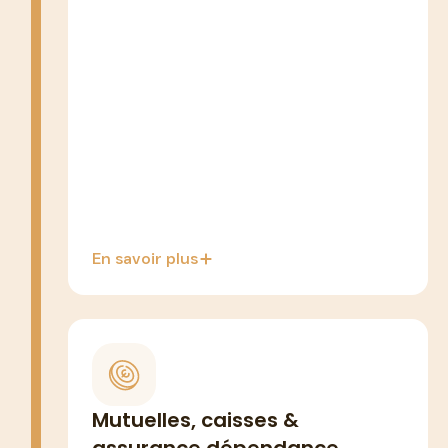
partie de vos heures d'aide à
domicile.
Jusqu'à 2 421 €/an exonérés de
charges
Cumulables avec le crédit d'impôt 50 %
En savoir plus
SELON PROFILS
Prévoyance, mutuelle et caisse de
Mutuelles, caisses &
retraite cachent parfois une rente