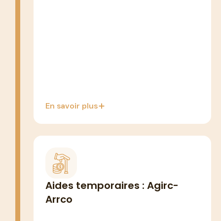
AJPA (Allocation Journalière du Proche
Aidant) : 66,64 €/jour, max 66 jours par
proche
Congé proche aidant : jusqu'à 3 mois
renouvelables
En savoir plus
RETOUR HOSPITALISATION · COUP DUR
Aides d'urgence (retour à domicile
Aides temporaires : Agirc-
après hospitalisation ou en cas de
Arrco
coup dur (veuvage, ...).