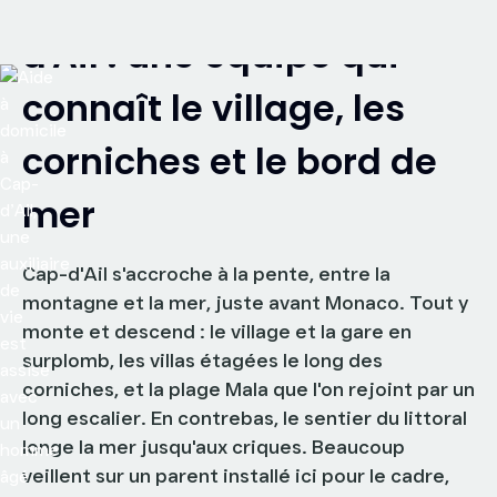
Aide à domicile à Cap-
dans les Alpes-Maritimes
Où vit la personne à accompagner ?
d'Ail : une équipe qui
connaît le village, les
corniches et le bord de
04 83 93 48 12
Évaluation Gratuite
mer
Cap-d'Ail s'accroche à la pente, entre la
montagne et la mer, juste avant Monaco. Tout y
monte et descend : le village et la gare en
surplomb, les villas étagées le long des
corniches, et la plage Mala que l'on rejoint par un
long escalier. En contrebas, le sentier du littoral
longe la mer jusqu'aux criques. Beaucoup
veillent sur un parent installé ici pour le cadre,