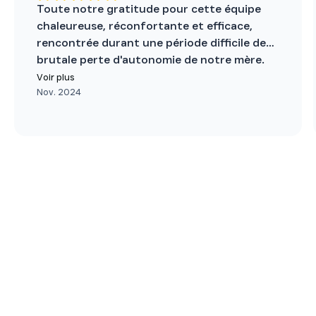
Toute notre gratitude pour cette équipe
chaleureuse, réconfortante et efficace,
rencontrée durant une période difficile de
brutale perte d'autonomie de notre mère.
Cette équipe bienveillante, qui porte bien
Voir plus
son nom, apporte solution et soulagement
Nov. 2024
aux aidants.