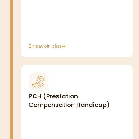
100% compatible mode mandataire
En savoir plus
HANDICAP · ADULTES & ENFANTS
Couvre les besoins liés au
PCH
(Prestation
handicap : aide humaine, aides
Compensation Handicap)
techniques, aménagement du
logement
Aide humaine : jusqu'à 1 827€/mois
Prise en charge 80% à 100% selon