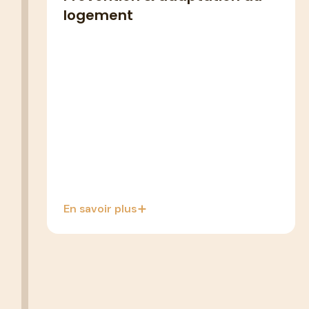
équipez-vous pour rester chez
logement
vous en sécurité.
MaPrimeAdapt' : jusqu'à 70 % des
travaux financés (douche PMR, monte-
escalier, barres d'appui…)
Forfait prévention OSCAR : 500 €/an,
pour téléassistance, aides techniques,
petits travaux...
En savoir plus