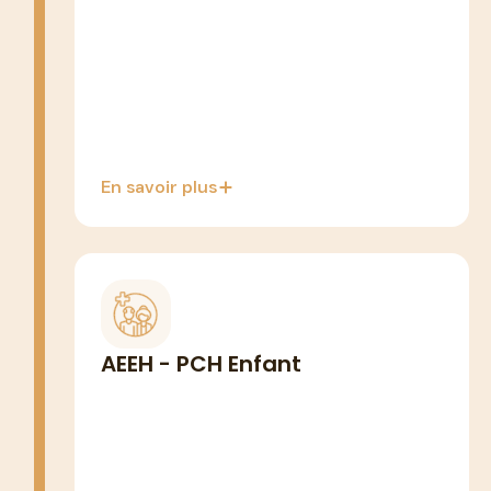
ressources
PCH Enfant disponible (agrément
DREETS 3-18 ans)
En savoir plus
ENFANTS & ADOLESCENTS 3-18 ANS
Aide dédiées aux familles
AEEH - PCH Enfant
d'enfants en handicap.
AAEH (base) : 153,01€/mois + compl. de
114,76 à 1298,44€/mois selon catégorie.
PCH Enfant cumulable avec AEEH