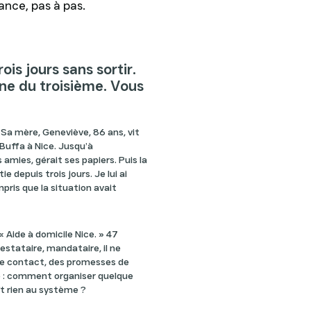
ance, pas à pas.
is jours sans sortir.
sine du troisième. Vous
. Sa mère, Geneviève, 86 ans, vit
 Buffa à Nice. Jusqu’à
amies, gérait ses papiers. Puis la
e depuis trois jours. Je lui ai
pris que la situation avait
 Aide à domicile Nice. » 47
estataire, mandataire, il ne
 de contact, des promesses de
le : comment organiser quelque
t rien au système ?