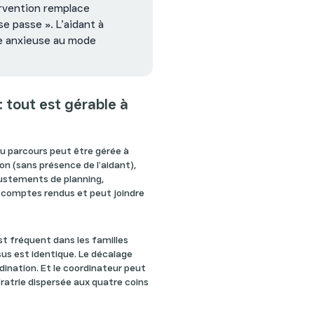
rvention remplace
se passe ». L’aidant à
e anxieuse au mode
: tout est gérable à
 du parcours peut être gérée à
ion (sans présence de l’aidant),
ajustements de planning,
es comptes rendus et peut joindre
est fréquent dans les familles
sus est identique. Le décalage
rdination. Et le coordinateur peut
fratrie dispersée aux quatre coins