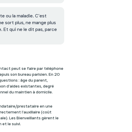
te ou la maladie. C’est
 ne sort plus, ne mange plus
 Et qui ne le dit pas, parce
ontact peut se faire par téléphone
epuis son bureau parisien. En 20
questions : âge du parent,
non d’aides existantes, degré
nnel du maintien à domicile.
andataire/prestataire en une
rectement l’auxiliaire (coût
tale). Les Bienveillants gèrent le
et le suivi.