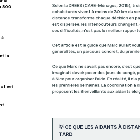
r la
Selon la DREES (CARE-Ménages, 2015), troi
 à 800
cohabitants vivent à moins de 30 km du seni
distance transforme chaque décision en par
est dispersée, les interlocuteurs changent, 
ses difficultés, n’est pas le meilleur rapport
 à
Cet article est le guide que Marc aurait voul
généralités, un parcours concret, du premier
et la
Ce que Marc ne savait pas encore, c’est que 
imaginait devoir poser des jours de congé, 
à Nice pour organiser l’aide. En réalité, il n’
les premières semaines. La coordination à d
out est
proposent les Bienveillants aux aidants éloi
nt
💡 CE QUE LES AIDANTS À DIST
TARD