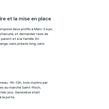
aire et la mise en place
 proposé deux profils à Marc. Il a pu
c chacune, et demander l’avis de
 parent et à la famille. En
hange, sans préavis long, sans
éneau : 9h-12h, trois matins par
rses au marché Saint-Roch,
mier jour, Geneviève était
à la porte.