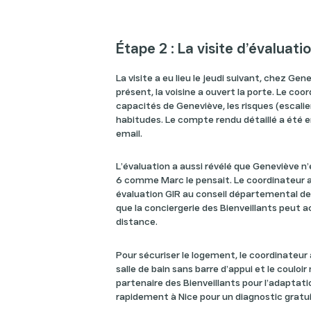
Étape 2 : La visite d’évaluati
La visite a eu lieu le jeudi suivant, chez Gen
présent, la voisine a ouvert la porte. Le coo
capacités de Geneviève, les risques (escalier,
habitudes. Le compte rendu détaillé a été 
email.
L’évaluation a aussi révélé que Geneviève n
6 comme Marc le pensait. Le coordinateu
évaluation GIR au conseil départemental d
que la conciergerie des Bienveillants peu
distance.
Pour sécuriser le logement, le coordinateur a
salle de bain sans barre d’appui et le couloir
partenaire des Bienveillants pour l’adaptat
rapidement à Nice pour un diagnostic gratu