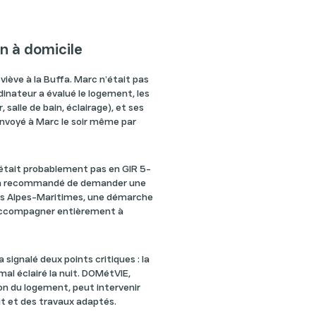
on à domicile
eviève à la Buffa. Marc n’était pas
rdinateur a évalué le logement, les
 salle de bain, éclairage), et ses
envoyé à Marc le soir même par
’était probablement pas en GIR 5-
r a recommandé de demander une
es Alpes-Maritimes, une démarche
t accompagner entièrement à
 signalé deux points critiques : la
 mal éclairé la nuit. DOMétVIE,
ion du logement, peut intervenir
it et des travaux adaptés.