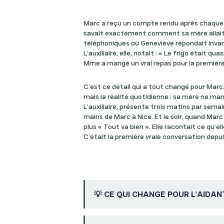
Marc a reçu un compte rendu après chaque i
savait exactement comment sa mère allait,
téléphoniques où Geneviève répondait invari
L’auxiliaire, elle, notait : « Le frigo était quas
Mme a mangé un vrai repas pour la première 
C’est ce détail qui a tout changé pour Marc
mais la réalité quotidienne : sa mère ne mange
L’auxiliaire, présente trois matins par semai
mains de Marc à Nice. Et le soir, quand Marc 
plus « Tout va bien ». Elle racontait ce qu’
C’était la première vraie conversation depui
💡 CE QUI CHANGE POUR L’AIDAN