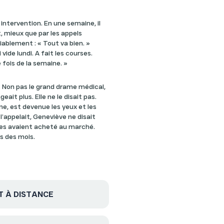
ntervention. En une semaine, il
 mieux que par les appels
ablement : « Tout va bien. »
i vide lundi. A fait les courses.
fois de la semaine. »
. Non pas le grand drame médical,
ait plus. Elle ne le disait pas.
ne, est devenue les yeux et les
l’appelait, Geneviève ne disait
elles avaient acheté au marché.
s des mois.
T À DISTANCE