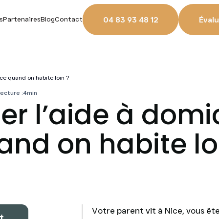
04 83 93 48 12
Évalu
s
Partenaires
Blog
Contact
ice quand on habite loin ?
ecture :
4
min
er l’aide à domic
and on habite lo
Votre parent vit à Nice, vous ête
t