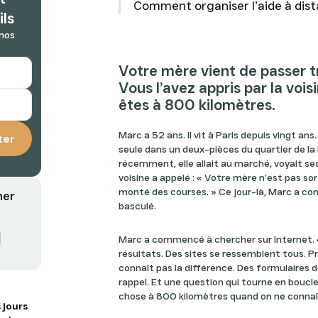
Comment organiser l’aide à dist
ils
 nos
Votre mère vient de passer tro
Vous l’avez appris par la voi
êtes à 800 kilomètres.
Marc a 52 ans. Il vit à Paris depuis vingt ans
seule dans un deux-pièces du quartier de la
récemment, elle allait au marché, voyait ses 
voisine a appelé : « Votre mère n’est pas sorti
monté des courses. » Ce jour-là, Marc a com
mer
basculé.
Marc a commencé à chercher sur Internet. «
résultats. Des sites se ressemblent tous. Pr
connaît pas la différence. Des formulaires
rappel. Et une question qui tourne en bouc
chose à 800 kilomètres quand on ne connaî
 jours