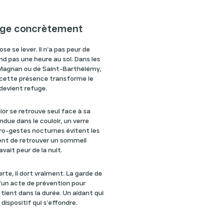
ange concrètement
 ose se lever. Il n’a pas peur de
end pas une heure au sol. Dans les
 Magnan ou de Saint-Barthélémy,
, cette présence transforme le
edevient refuge.
ior se retrouve seul face à sa
due dans le couloir, un verre
icro-gestes nocturnes évitent les
ent de retrouver un sommeil
avait peur de la nuit.
lerte, il dort vraiment. La garde de
u’un acte de prévention pour
 tient dans la durée. Un aidant qui
 dispositif qui s’effondre.