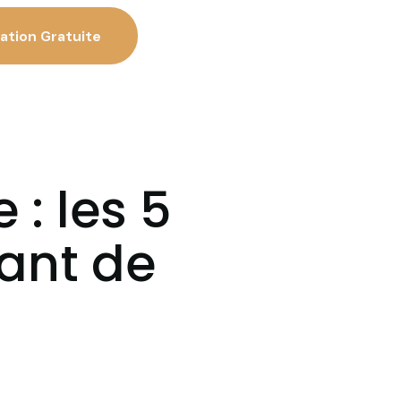
ation Gratuite
 : les 5
vant de