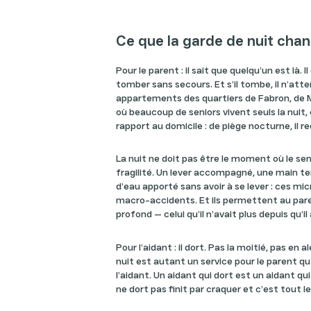
Ce que la garde de nuit ch
Pour le parent : il sait que quelqu’un est là. Il
tomber sans secours. Et s’il tombe, il n’att
appartements des quartiers de Fabron, de
où beaucoup de seniors vivent seuls la nuit
rapport au domicile : de piège nocturne, il r
La nuit ne doit pas être le moment où le sen
fragilité. Un lever accompagné, une main ten
d’eau apporté sans avoir à se lever : ces m
macro-accidents. Et ils permettent au par
profond — celui qu’il n’avait plus depuis qu’il 
Pour l’aidant : il dort. Pas la moitié, pas en a
nuit est autant un service pour le parent q
l’aidant. Un aidant qui dort est un aidant qui
ne dort pas finit par craquer et c’est tout le