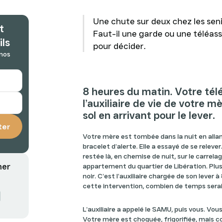
Une chute sur deux chez les senio
t
Faut-il une garde ou une téléas
ils
pour décider.
 nos
8 heures du matin. Votre tél
l’auxiliaire de vie de votre mè
sol en arrivant pour le lever.
Votre mère est tombée dans la nuit en allant
bracelet d’alerte. Elle a essayé de se relever. 
restée là, en chemise de nuit, sur le carrelag
mer
appartement du quartier de Libération. Plusi
noir. C’est l’auxiliaire chargée de son lever à
cette intervention, combien de temps serait
L’auxiliaire a appelé le SAMU, puis vous. Vou
Votre mère est choquée, frigorifiée, mais co