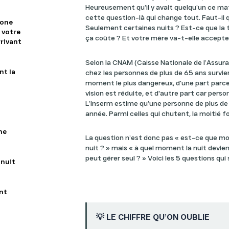
Heureusement qu’il y avait quelqu’un ce matin
cette question-là qui change tout. Faut-il q
hone
Seulement certaines nuits ? Est-ce que la 
e votre
ça coûte ? Et votre mère va-t-elle accepte
rrivant
Selon la CNAM (Caisse Nationale de l’Assur
nt la
chez les personnes de plus de 65 ans survient
moment le plus dangereux, d'une part parce q
vision est réduite, et d'autre part car person
L’Inserm estime qu’une personne de plus d
année. Parmi celles qui chutent, la moitié 
ne
La question n’est donc pas « est-ce que mo
nuit ? » mais « à quel moment la nuit devie
peut gérer seul ? » Voici les 5 questions qui
 nuit
nt
💡 LE CHIFFRE QU’ON OUBLIE