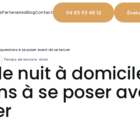
04 83 93 48 12
Évalu
s
Partenaires
Blog
Contact
5 questions à se poser avant de se lancer
Temps de lecture :
6
min
 nuit à domicile
ns à se poser a
er