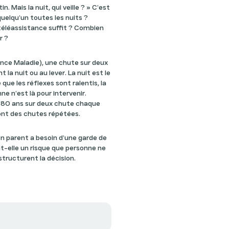
. Mais la nuit, qui veille ? » C’est
uelqu’un toutes les nuits ?
téléassistance suffit ? Combien
r ?
ance Maladie), une chute sur deux
 la nuit ou au lever. La nuit est le
ue les réflexes sont ralentis, la
ne n’est là pour intervenir.
e 80 ans sur deux chute chaque
font des chutes répétées.
n parent a besoin d’une garde de
nt-elle un risque que personne ne
 structurent la décision.