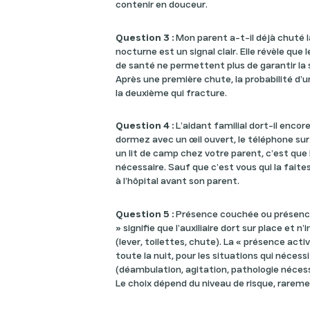
contenir en douceur.
Question 3 :
Mon parent a-t-il déjà chuté l
nocturne est un signal clair. Elle révèle que 
de santé ne permettent plus de garantir la 
Après une première chute, la probabilité d
la deuxième qui fracture.
Question 4 :
L’aidant familial dort-il encore
dormez avec un œil ouvert, le téléphone sur 
un lit de camp chez votre parent, c’est que 
nécessaire. Sauf que c’est vous qui la faites
à l’hôpital avant son parent.
Question 5 :
Présence couchée ou présence
» signifie que l’auxiliaire dort sur place et n
(lever, toilettes, chute). La « présence active
toute la nuit, pour les situations qui néces
(déambulation, agitation, pathologie nécess
Le choix dépend du niveau de risque, rarem