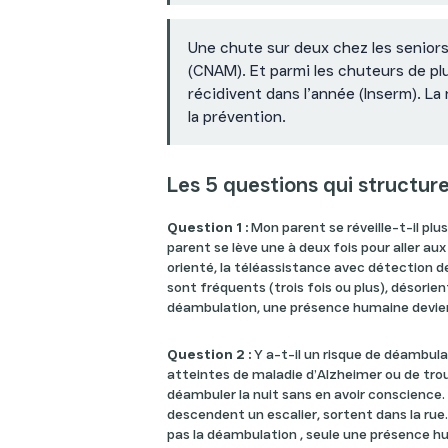
Une chute sur deux chez les seniors 
(CNAM). Et parmi les chuteurs de plu
récidivent dans l’année (Inserm). La 
la prévention.
Les 5 questions qui structure
Question 1 :
Mon parent se réveille-t-il plus
parent se lève une à deux fois pour aller aux 
orienté, la téléassistance avec détection de 
sont fréquents (trois fois ou plus), désor
déambulation, une présence humaine devien
Question 2 :
Y a-t-il un risque de déambul
atteintes de maladie d’Alzheimer ou de tro
déambuler la nuit sans en avoir conscience. 
descendent un escalier, sortent dans la rue
pas la déambulation , seule une présence hu