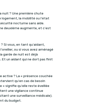
a nuit ? Une première chute
le logement, la mobilité ou l’état
sécurité nocturne sans aide.
’une deuxième augmente, et c’est
 ? Si vous, en tant qu’aidant,
l’oreiller, ou si vous avez aménagé
la garde de nuit est déjà
. Et un aidant qui ne dort pas finit
 active ? La « présence couchée
’intervient qu’en cas de besoin
 » signifie qu’elle reste éveillée
sitent une vigilance continue
itant une surveillance médicale).
ent du budget.