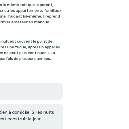
ous le même toit que le parent,
ez ou les appartements familiaux
nne : l’aidant lui-même. Il reprend
n infirmier amateur en manque
a nuit est souvent le point de
près une fugue, après un appel au
 On ne peut plus continuer. » La
parfois de plusieurs années.
ien à domicile. Si les nuits
est construit le jour