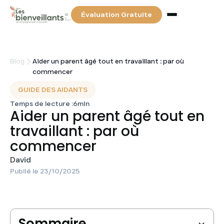
Évaluation Gratuite
Services
Blog
Aider un parent âgé tout en travaillant : par où
commencer
Tarifs & Financements
GUIDE DES AIDANTS
Temps de lecture :
6
min
Aider un parent âgé tout en
Partenaires
travaillant : par où
commencer
Blog
David
Publié le
23/10/2025
Contact
Recherchez votre auxiliaire de vie
Sommaire