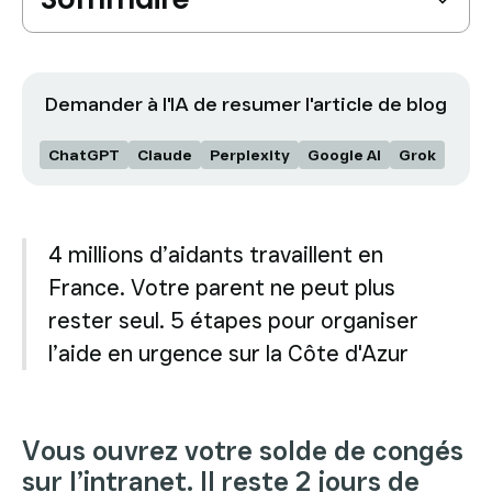
dans les Alpes-Maritimes
Où vit la personne à accompagner ?
Vous ouvrez votre solde de congés sur
l’intranet. Il reste 2 jours de RTT. On est en avril.
Les 5 étapes pour organiser l’aide en urgence
Demander à l'IA de resumer l'article de blog
Vous en aviez 18 en janvier.
Ce que les salariés aidants ne savent pas
Ce qui se passe quand le salarié aidant ne
ChatGPT
Claude
Perplexity
Google AI
Grok
s’organise pas
L’approche des Bienveillants : l’aide organisée
04 83 93 48 12
Évaluation Gratuite
autour de l’emploi du temps du salarié
Par où commencer, concrètement
4 millions d’aidants travaillent en
France. Votre parent ne peut plus
rester seul. 5 étapes pour organiser
l’aide en urgence sur la Côte d'Azur
Vous ouvrez votre solde de congés
sur l’intranet. Il reste 2 jours de