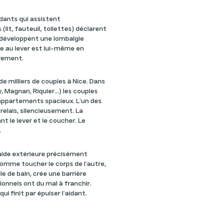
idants qui assistent
lit, fauteuil, toilettes) déclarent
développent une lombalgie
de au lever est lui-même en
irement.
de milliers de couples à Nice. Dans
 Magnan, Riquier...) les couples
 appartements spacieux. L’un des
relais, silencieusement. La
t le lever et le coucher. Le
.
l’aide extérieure précisément
 comme toucher le corps de l’autre,
alle de bain, crée une barrière
ionnels ont du mal à franchir.
i finit par épuiser l’aidant.