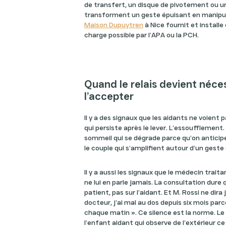
de transfert, un disque de pivotement ou u
transforment un geste épuisant en manipul
Maison Dupuytren
à Nice fournit et installe
charge possible par l’APA ou la PCH.
Quand le relais devient néc
l’accepter
Il y a des signaux que les aidants ne voien
qui persiste après le lever. L’essoufflement. L
sommeil qui se dégrade parce qu’on anticipe 
le couple qui s’amplifient autour d’un geste 
Il y a aussi les signaux que le médecin traita
ne lui en parle jamais. La consultation dure 
patient, pas sur l’aidant. Et M. Rossi ne dira
docteur, j’ai mal au dos depuis six mois pa
chaque matin ». Ce silence est la norme. Le b
l’enfant aidant qui observe de l’extérieur ce