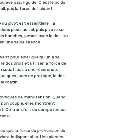
oulève pas. Il guide. C’est le poids
il, pas la force de l’aidant.
 du pivot est essentielle : la
deux pieds au sol, puis pivote sur
les hanches, jamais avec le dos. Un
en une seule séance.
avant pour aider quelqu’un à se
 le dos droit et utiliser la force de
n squat, pas à une révérence.
uelques jours de pratique, le dos
 le matin.
techniques de manutention. Quand
ez un couple, elles montrent
ant. Ce transfert de compétences
ement.
 ou que la force de préhension de
evient indispensable. Une planche