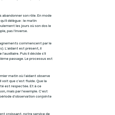
pas abandonner son rôle. En mode
u’il délègue : le matin
eulement les jours où son dos le
le, pas l’inverse.
mpagnements commencent par le
. L’aidant est présent, il
auxiliaire. Puis il décide s’il
uxième passage. Le processus est
emier matin où l’aidant observe
 Il voit que c’est fluide. Que la
ité est respectée. Et à ce
son, mais par l’exemple. C’est
période d’observation conjointe
nt croissant, notre service de