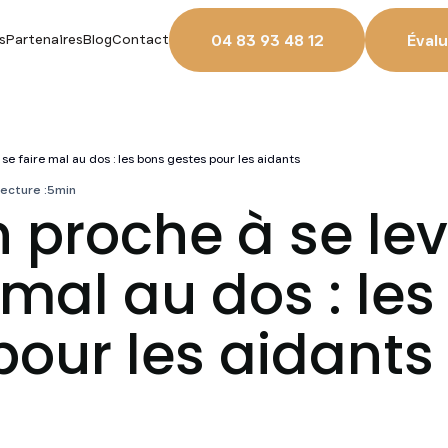
04 83 93 48 12
Évalu
s
Partenaires
Blog
Contact
 se faire mal au dos : les bons gestes pour les aidants
ecture :
5
min
n proche à se le
 mal au dos : le
pour les aidants