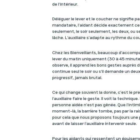
de l’intérieur.
Déléguer le lever et le coucher ne signifie 
mandataire, l’aidant décide exactement ce q
seulement, le soir seulement, les deux, ou s
lâche. L’auxiliaire s’adapte au rythme du coup
Chez les Bienveillants, beaucoup d’acco
lever du matin uniquement (30 à 45 minutes)
observe, il apprend les bons gestes auprès de l’
continue seul le soir ou s’il demande un de
progressif, jamais brutal.
Ce qui change souvent la donne, c’est le pr
l’auxiliaire faire le geste. Il voit la technique.
personne aidée n’est pas gênée. Que l’intim
moment-là, la barrière tombe, pas par la rai
pour cela que nous proposons toujours une 
avant de laisser l’auxiliaire intervenir seule.
Pour les aidants qui ressentent un épuiseme