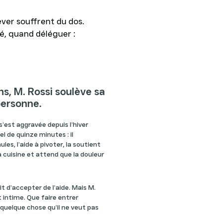
ever souffrent du dos.
é, quand déléguer :
s, M. Rossi soulève sa
 personne.
 s’est aggravée depuis l’hiver
el de quinze minutes : il
les, l’aide à pivoter, la soutient
 la cuisine et attend que la douleur
 dit d’accepter de l’aide. Mais M.
t intime. Que faire entrer
quelque chose qu’il ne veut pas