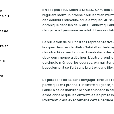
Il n’est pas seul. Selon la DREES, 87 % des a
M.
régulièrement un proche pour les transferts (
ne dit
des douleurs musculo-squelettiques. 40 % 
chronique dans les deux ans. L’aidant qui ai
danger — et personne ne le lui dit assez cla
os de
La situation de M. Rossi est représentative 
re et
les quartiers résidentiels (Saint-Barthélemy,
de retraités vivent souvent seuls dans des
deux commence à décliner. L’autre prend le 
 le
cuisine, le ménage, les courses, et maintenan
basculement se fait sans bruit et sans filet
nt
Le paradoxe de l’aidant conjugal : il refuse 
parce qu’il est proche. L’intimité du geste,
l’aider à se déshabiller, le soutenir dans la s
émotionnelle que les enfants et les profess
Pourtant, c’est exactement cette barrière qu