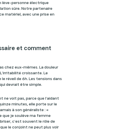
n lève-personne électrique
ation sûre. Notre partenaire
 ce matériel, avec une prise en
essaire et comment
t pas chez eux-mêmes. La douleur
’irritabilité croissante. Le
le réveil de 6h. Les tensions dans
qui devrait être simple.
nt ne voit pas, parce que l’aidant
quinze minutes, elle porte sur le
 jamais à son généraliste : «
rce que je soulève ma femme
riser, c’est souvent le rôle de
 que le conjoint ne peut plus voir