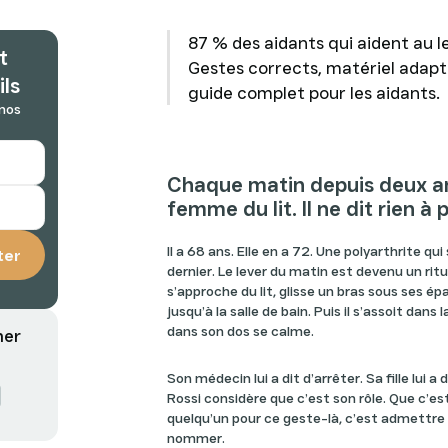
87 % des aidants qui aident au l
t
Gestes corrects, matériel adapt
ils
guide complet pour les aidants.
 nos
Chaque matin depuis deux an
femme du lit. Il ne dit rien à
Il a 68 ans. Elle en a 72. Une polyarthrite qui
dernier. Le lever du matin est devenu un ritu
s’approche du lit, glisse un bras sous ses épau
jusqu’à la salle de bain. Puis il s’assoit dans
dans son dos se calme.
mer
Son médecin lui a dit d’arrêter. Sa fille lui a
Rossi considère que c’est son rôle. Que c’es
quelqu’un pour ce geste-là, c’est admettre 
nommer.