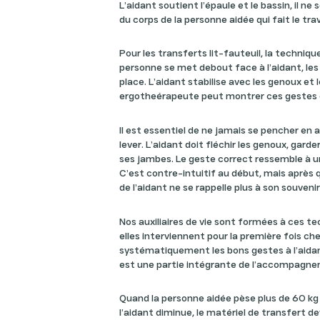
L’aidant soutient l’épaule et le bassin, il ne s
du corps de la personne aidée qui fait le trava
Pour les transferts lit-fauteuil, la technique
personne se met debout face à l’aidant, les 
place. L’aidant stabilise avec les genoux et 
ergotheérapeute peut montrer ces gestes 
Il est essentiel de ne jamais se pencher en 
lever. L’aidant doit fléchir les genoux, garder
ses jambes. Le geste correct ressemble à u
C’est contre-intuitif au début, mais après q
de l’aidant ne se rappelle plus à son souvenir
Nos auxiliaires de vie sont formées à ces 
elles interviennent pour la première fois ch
systématiquement les bons gestes à l’aid
est une partie intégrante de l’accompagn
Quand la personne aidée pèse plus de 60 kg
l’aidant diminue, le matériel de transfert d