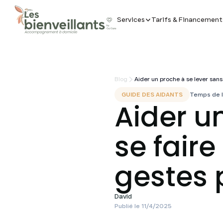
Services
Tarifs & Financement
Blog
Aider un proche à se lever sans
GUIDE DES AIDANTS
Temps de l
Aider u
se faire
gestes 
David
Publié le
11/4/2025