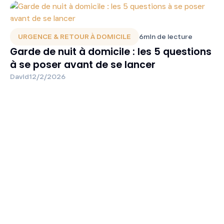
URGENCE & RETOUR À DOMICILE
6
min de lecture
Garde de nuit à domicile : les 5 questions
à se poser avant de se lancer
David
12/2/2026
Prêt à Trouver la
Sérénité
pour Vous et
Vos Proches ?
Commencez par une évaluation gratuite à domicile.
Nos conseillers vous accompagnent pour définir la