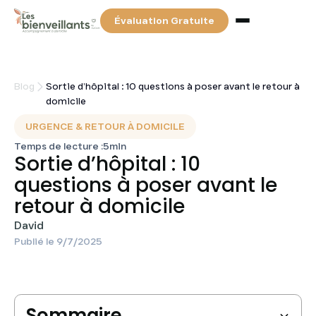
Évaluation Gratuite
Services
Blog
Sortie d’hôpital : 10 questions à poser avant le retour à
domicile
Tarifs & Financements
URGENCE & RETOUR À DOMICILE
Temps de lecture :
5
min
Sortie d’hôpital : 10
Partenaires
questions à poser avant le
retour à domicile
Blog
David
Publié le
9/7/2025
Contact
Recherchez votre auxiliaire de vie
Sommaire