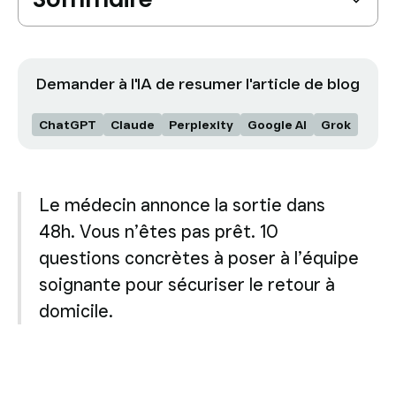
dans les Alpes-Maritimes
Où vit la personne à accompagner ?
Vendredi 11h. Le médecin vous annonce que
votre père sort lundi. Vous n’avez rien préparé.
Les 10 questions à poser à l’équipe soignante
Demander à l'IA de resumer l'article de blog
avant la sortie
Ce que l’hôpital ne fait pas et que la famille doit
anticiper
Ce qui se passe quand la sortie est mal
ChatGPT
Claude
Perplexity
Google AI
Grok
préparée
L’approche des Bienveillants : le relais dès le
04 83 93 48 12
Évaluation Gratuite
premier jour
Par où commencer, concrètement
Le médecin annonce la sortie dans
48h. Vous n’êtes pas prêt. 10
questions concrètes à poser à l’équipe
soignante pour sécuriser le retour à
domicile.