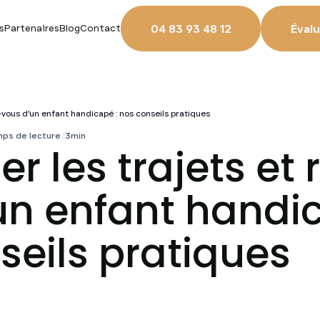
04 83 93 48 12
Évalu
s
Partenaires
Blog
Contact
-vous d'un enfant handicapé : nos conseils pratiques
ps de lecture :
3
min
r les trajets et
un enfant handic
seils pratiques