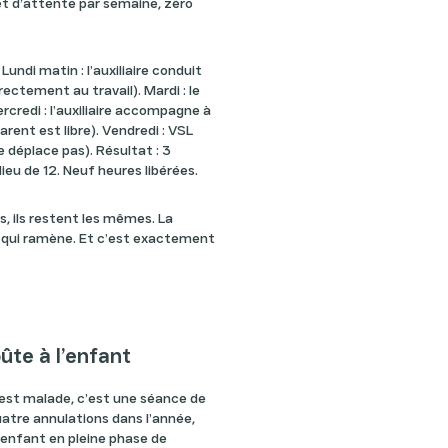
 et d’attente par semaine, zéro
. Lundi matin : l’auxiliaire conduit
rectement au travail). Mardi : le
rcredi : l’auxiliaire accompagne à
arent est libre). Vendredi : VSL
e déplace pas). Résultat : 3
ieu de 12. Neuf heures libérées.
s, ils restent les mêmes. La
, qui ramène. Et c’est exactement
ûte à l’enfant
est malade, c’est une séance de
uatre annulations dans l’année,
 enfant en pleine phase de