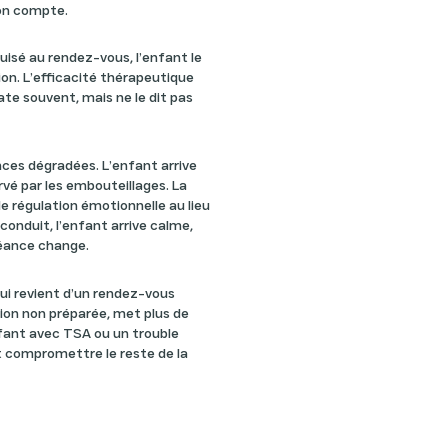
on compte.
puisé au rendez-vous, l’enfant le
on. L’efficacité thérapeutique
ate souvent, mais ne le dit pas
nces dégradées. L’enfant arrive
rvé par les embouteillages. La
 régulation émotionnelle au lieu
conduit, l’enfant arrive calme,
séance change.
 qui revient d’un rendez-vous
tion non préparée, met plus de
nfant avec TSA ou un trouble
t compromettre le reste de la