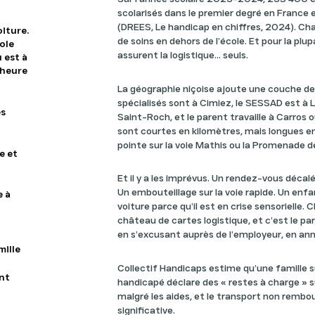
scolarisés dans le premier degré en France
(DREES, Le handicap en chiffres, 2024). Ch
oiture.
de soins en dehors de l’école. Et pour la plup
cole
assurent la logistique... seuls.
 est à
’heure
La géographie niçoise ajoute une couche de
spécialisés sont à Cimiez, le SESSAD est à La
es
Saint-Roch, et le parent travaille à Carros 
sont courtes en kilomètres, mais longues e
pointe sur la voie Mathis ou la Promenade d
e et
Et il y a les imprévus. Un rendez-vous décal
Un embouteillage sur la voie rapide. Un enf
e à
voiture parce qu’il est en crise sensorielle.
château de cartes logistique, et c’est le pa
en s’excusant auprès de l’employeur, en an
mille
Collectif Handicaps estime qu’une famille 
nt
handicapé déclare des « restes à charge » 
malgré les aides, et le transport non rembo
significative.