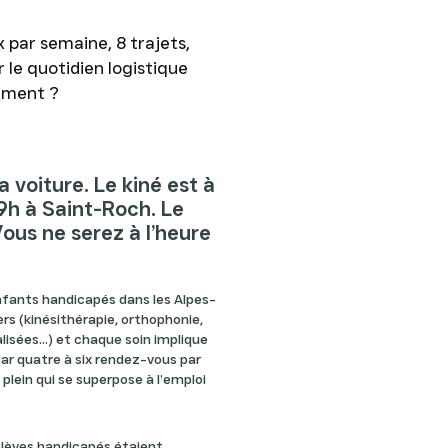
par semaine, 8 trajets,
le quotidien logistique
ement ?
 voiture. Le kiné est à
 9h à Saint-Roch. Le
ous ne serez à l’heure
enfants handicapés dans les Alpes-
ers (kinésithérapie, orthophonie,
isées...) et chaque soin implique
 par quatre à six rendez-vous par
lein qui se superpose à l’emploi
lèves handicapés étaient