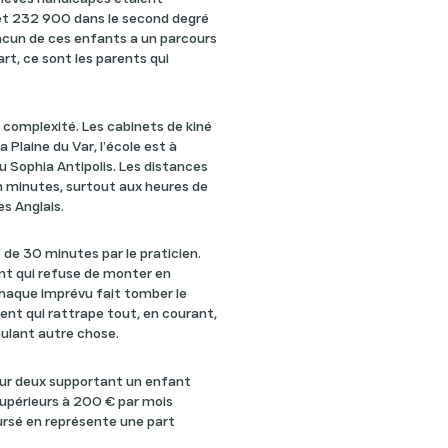
 et 232 900 dans le second degré
acun de ces enfants a un parcours
art, ce sont les parents qui
 complexité. Les cabinets de kiné
 Plaine du Var, l’école est à
ou Sophia Antipolis. Les distances
n minutes, surtout aux heures de
es Anglais.
é de 30 minutes par le praticien.
ant qui refuse de monter en
 Chaque imprévu fait tomber le
rent qui rattrape tout, en courant,
nulant autre chose.
sur deux supportant un enfant
supérieurs à 200 € par mois
ursé en représente une part