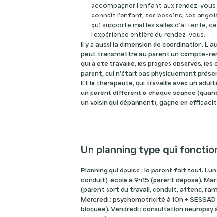
accompagner l’enfant aux rendez-vous 
connaît l’enfant, ses besoins, ses ango
qui supporte mal les salles d’attente, 
l’expérience entière du rendez-vous.
Il y a aussi la dimension de coordination. L’
peut transmettre au parent un compte-ren
qui a été travaillé, les progrès observés, le
parent, qui n’était pas physiquement présen
Et le thérapeute, qui travaille avec un adul
un parent différent à chaque séance (quan
un voisin qui dépannent), gagne en efficacit
Un planning type qui fonctio
Planning qui épuise : le parent fait tout. Lu
conduit), école à 9h15 (parent dépose). Mar
(parent sort du travail, conduit, attend, ram
Mercredi : psychomotricité à 10h + SESSAD 
bloquée). Vendredi : consultation neuropsy 