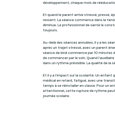
développement, chaque mois de rééducati
Et quand le parent arrive stressé, pressé, é
ressent. La séance commence dans la tensi
diminue. Le professionnel de santé le const
toujours.
Au-delà des séances annulées, il y a les séa
après un trajet stressé, avec un parent éne
séance de kiné commence par 10 minutes de
de commencer par le soin. Quand l’auxiliaire 
dans un rythme prévisible. La qualité de la 
Et il y a l’impact sur la scolarité. Un enfant
médical en retard, fatigué, avec une transi
temps à se réinstaller en classe. Pour un e
attentionnel, cette rupture de rythme peu
journée scolaire.