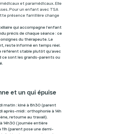
médicaux et paramédicaux. Elle
isses. Pour un enfant avec TSA
cette présence familière change
auxiliaire qui accompagne l’enfant
du précis de chaque séance : ce
s consignes du thérapeute. Le
t, reste informé en temps réel.
te référent stable plutôt qu’avec
d ce sont les grands-parents ou
é.
nne et un qui épuise
ndi matin : kiné à 8h30 (parent
di après-midi : orthophonie à 14h
ène, retourne au travail).
à 14h30 (journée entière
à 11h (parent pose une demi-