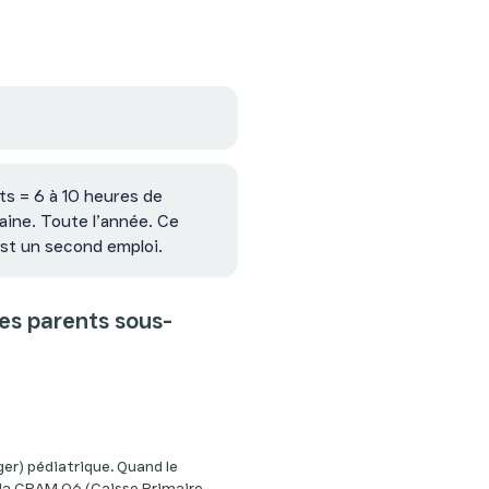
ts = 6 à 10 heures de
aine. Toute l’année. Ce
est un second emploi.
les parents sous-
ger) pédiatrique. Quand le
 la CPAM 06 (Caisse Primaire