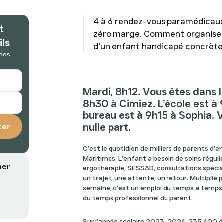
4 à 6 rendez-vous paramédicaux 
t
zéro marge. Comment organiser 
ils
d’un enfant handicapé concrèt
 nos
Mardi, 8h12. Vous êtes dans la
8h30 à Cimiez. L’école est à
bureau est à 9h15 à Sophia. V
nulle part.
C’est le quotidien de milliers de parents d’
Maritimes. L’enfant a besoin de soins réguli
mer
ergothérapie, SESSAD, consultations spécial
un trajet, une attente, un retour. Multiplié
semaine, c’est un emploi du temps à temps p
du temps professionnel du parent.
Sur l’année scolaire 2023-2024, 235 400 é