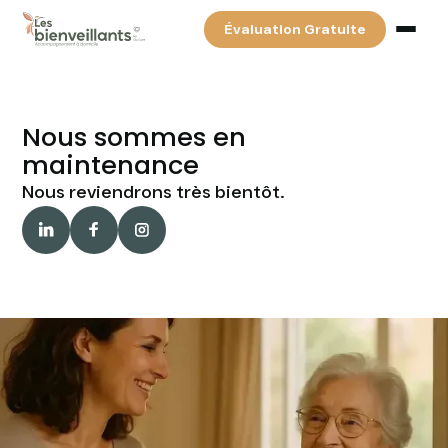
Évaluation Gratuite
Services
Nous sommes en
maintenance
Tarifs & Financements
Nous reviendrons très bientôt.
Partenaires
Blog
Contact
Recherchez votre auxiliaire de vie