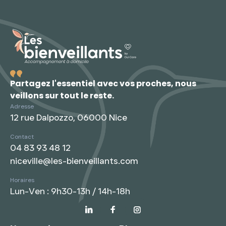
dans les Alpes-Maritimes
Où vit la personne à accompagner ?
Partagez l'essentiel avec vos proches, nous
Évaluation Gratuite
veillons sur tout le reste.
Adresse
12 rue Dalpozzo, 06000 Nice
Contact
04 83 93 48 12
niceville@les-bienveillants.com
Horaires
Lun-Ven : 9h30-13h / 14h-18h